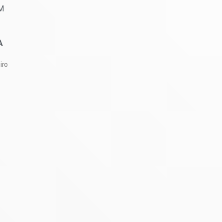
A
iro