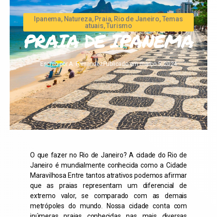
Ipanema
,
Natureza
,
Praia
,
Rio de Janeiro
,
Temas
atuais
,
Turismo
PRAIA DE IPANEMA
Escrito por
A. Fernandez
Publicado em
março 5, 2024
O que fazer no Rio de Janeiro? A cidade do Rio de
Janeiro é mundialmente conhecida como a Cidade
Maravilhosa Entre tantos atrativos podemos afirmar
que as praias representam um diferencial de
extremo valor, se comparado com as demais
metrópoles do mundo. Nossa cidade conta com
inúmeras praias conhecidas nas mais diversas