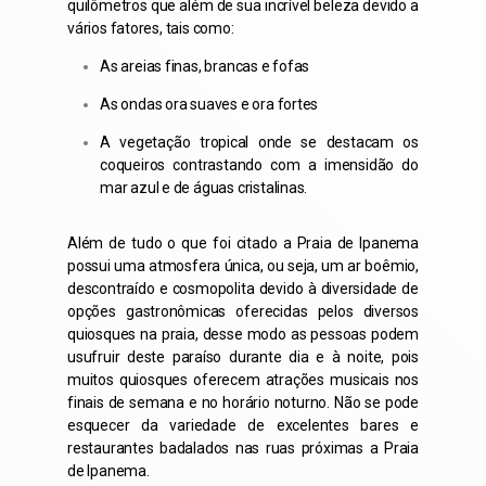
quilômetros que além de sua incrível beleza devido a
vários fatores, tais como:
As areias finas, brancas e fofas
As ondas ora suaves e ora fortes
A vegetação tropical onde se destacam os
coqueiros contrastando com a imensidão do
mar azul e de águas cristalinas.
Além de tudo o que foi citado a Praia de Ipanema
possui uma atmosfera única, ou seja, um ar boêmio,
descontraído e cosmopolita devido à diversidade de
opções gastronômicas oferecidas pelos diversos
quiosques na praia, desse modo as pessoas podem
usufruir deste paraíso durante dia e à noite, pois
muitos quiosques oferecem atrações musicais nos
finais de semana e no horário noturno. Não se pode
esquecer da variedade de excelentes bares e
restaurantes badalados nas ruas próximas a Praia
de Ipanema.