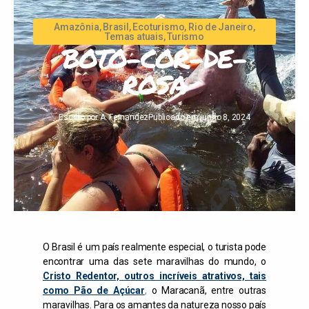
Amazônia
,
Brasil
,
Ecoturismo
,
Rio de Janeiro
,
Temas atuais
,
Turismo
BOTO-COR-DE-
ROSA
Escrito por
A. Fernandez
Publicado em
junho 8, 2024
O Brasil é um país realmente especial, o turista pode
encontrar uma das sete maravilhas do mundo, o
Cristo Redentor, outros incríveis atrativos, tais
como Pão de Açúcar
,
o Maracanã, entre outras
maravilhas. Para os amantes da natureza nosso país