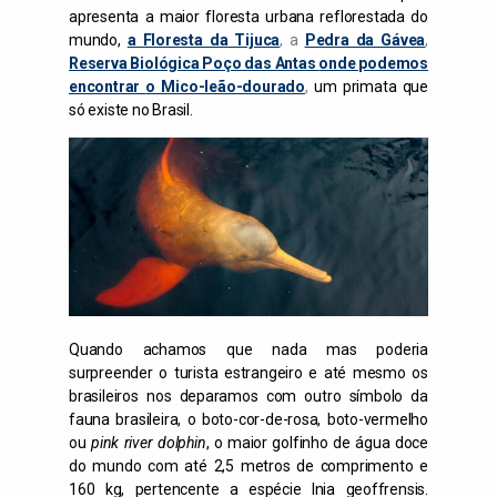
apresenta a maior floresta urbana reflorestada do
mundo,
a Floresta da Tijuca
, a
Pedra da Gávea
,
Reserva Biológica Poço das Antas
onde podemos
encontrar
o Mico-leão-dourado
,
um primata que
só existe no Brasil.
Quando achamos que nada mas poderia
surpreender o turista estrangeiro e até mesmo os
brasileiros nos deparamos com outro símbolo da
fauna brasileira, o
boto-cor-de-rosa,
boto-vermelho
ou
pink river dolphin
, o maior golfinho de água doce
do mundo com até 2,5 metros de comprimento e
160 kg, pertencente a espécie Inia geoffrensis.