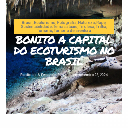
Brasil
,
Ecoturismo
,
Fotografia
,
Natureza
,
Rape
,
Sustentabilidade
,
Temas atuais
,
Tirolesa
,
Trilha
,
Turismo
,
Turismo de aventura
BONITO A CAPITAL
DO ECOTURISMO NO
BRASIL
Escrito por
A. Fernandez
Publicado em
setembro 22, 2024