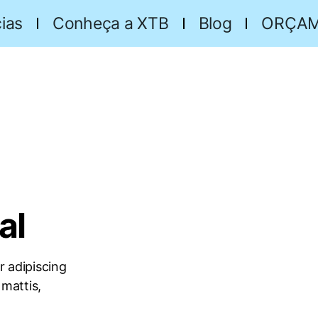
ias
Conheça a XTB
Blog
ORÇA
al
r adipiscing
 mattis,