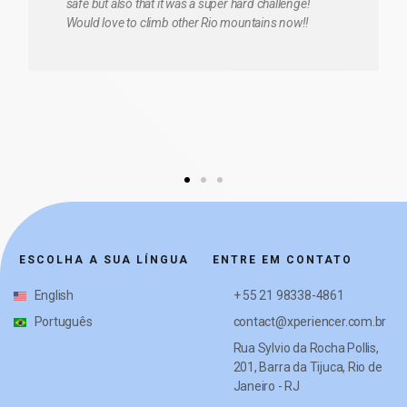
professional photographer so he'll take amazing
photos, and he's extremely knowledgeable. I think he
may have studied history. I was very impressed on
his knowledge of world history. I wish he had been
my guide the whole trip. I'd highly recommend using
him for your trip to Rio de Janeiro
ESCOLHA A SUA LÍNGUA
ENTRE EM CONTATO
English
+ 55 21 98338-4861
Português
contact@xperiencer.com.br
Rua Sylvio da Rocha Pollis,
201, Barra da Tijuca, Rio de
Janeiro - RJ