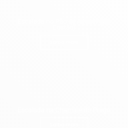
Escalada no Pão de Açucar (via
Costão)
Saiba mais
Escalada na Chaminé do Prego
Saiba mais