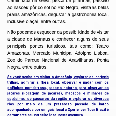
Caminhada na selva,
p
esca de piranhas,
p
asseio
ao nascer/ pôr
do sol
no Rio Negro,
v
isit
a
as
belas
praias amazônicas, degustar a gastronomia local,
inclusive o açaí,
entre outras.
Não podemos esquecer da possibilidade de visitar
a cidade de Manaus e conhecer alguns de seus
principais pontos turísticos, tais como:
Teatro
Amazonas, Mercado Municipal Adolpho Lisboa,
Zoo do Parque Nacional de Anavilhanas, Ponta
Negra,
entre outros
.
Se você sonha em visitar a Amazônia, explorar as incríveis
trilhas, admirar a flora local, observar e nadar com os
golfinhos cor-de-rosa, passeio noturno para observar os
jacarés (Focagem de jacarés), macacos e milhares de
espécimes de pássaros da região e explorar os diversos
rios por meio de um prazeroso passeio de barco
acompanhados por um guia local a Xperiencer Tour Brazil é
certamente seu parceiro ideal nesta aventura.