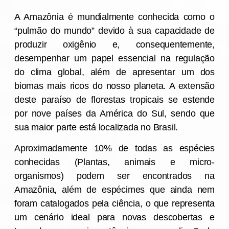
A Amazônia é mundialmente conhecida
como o
“pulmão do mundo”
devido à sua
capacidade de
produzir oxigênio e,
consequentemente,
desempenhar um papel
essencial
na regulação
do clima global,
além de apresentar
um dos
biomas mais ricos
d
o
nosso
planeta.
A extensão
deste
paraíso
de
florestas tropicais
se estende
por
nove países da América do Sul,
sendo que
su
a
maior parte
está localizada
no Brasil.
Aproximadamente
10% de todas as espécies
conhecidas
(P
lantas, animais e micro-
organismos
) podem ser encontrados na
Amazônia, além de espécimes que
ainda
nem
foram catalogados pela ciência, o que
represent
a
um
cenário ideal
para
novas descobertas
e