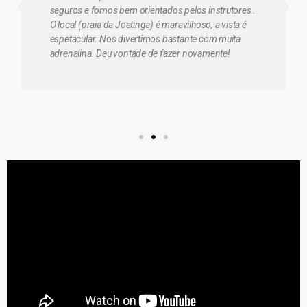
seguros e fomos bem orientados pelos instrutores .
O local (praia da Joatinga) é maravilhoso, a vista é
espetacular. Nos divertimos bastante com muita
adrenalina. Deu vontade de fazer novamente!